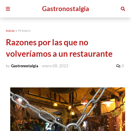
Gastronostalgia
Inicio
Primero
Razones por las que no
volveríamos a un restaurante
by
Gastronostalgia
-
enero 08, 2023
0