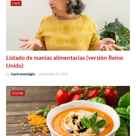
CAFÉ
Listado de manías alimentarias (versión Reino
Unido)
by
Gastronostalgia
-
septiembre 25, 2022
POSTRE