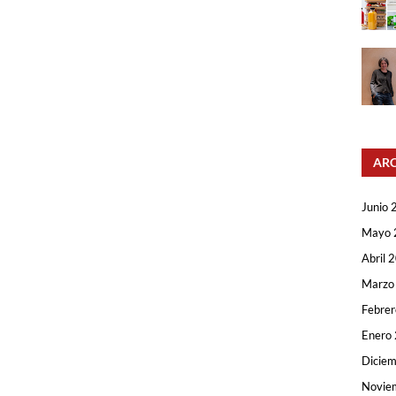
AR
Junio 
Mayo 
Abril 
Marzo
Febre
Enero
Dicie
Novie