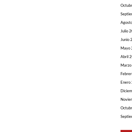
Octub
Septi
Agost
Julio 
Junio 
Mayo 
Abril 
Marzo
Febre
Enero
Dicie
Novie
Octub
Septi